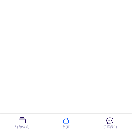
订单查询
首页
联系我们